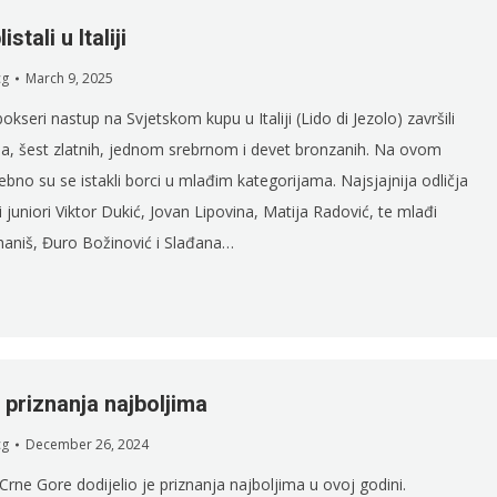
stali u Italiji
cg
March 9, 2025
okseri nastup na Svjetskom kupu u Italiji (Lido di Jezolo) završili
ja, šest zlatnih, jednom srebrnom i devet bronzanih. Na ovom
bno su se istakli borci u mlađim kategorijama. Najsjajnija odličja
iji juniori Viktor Dukić, Jovan Lipovina, Matija Radović, te mlađi
rhaniš, Đuro Božinović i Slađana…
 priznanja najboljima
cg
December 26, 2024
Crne Gore dodijelio je priznanja najboljima u ovoj godini.