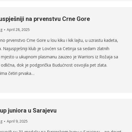
uspješniji na prvenstvu Crne Gore
cg
April 28, 2025
no prvenstvo Crne Gore u lou kiku i kik lajtu, u uzrastu kadeta,
a. Najuspješniji klub je Lovćen sa Cetinja sa sedam zlatnih
 mjesto u ukupnom plasmanu zauzeo je Warriors iz Rožaja sa
h odlična, dok je podgorička Budućnost osvojila pet zlata.
ima četiri prvaka…
up juniora u Sarajevu
cg
April 9, 2025
osvojili su 31 medalju na Evropskom kupu u Sarajevu – po devet