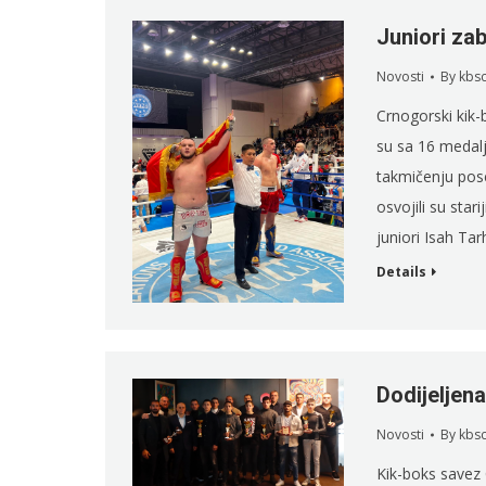
Juniori zabli
Novosti
By
kbs
Crnogorski kik-b
su sa 16 medal
takmičenju pose
osvojili su star
juniori Isah Ta
Details
Dodijeljena
Novosti
By
kbs
Kik-boks savez 