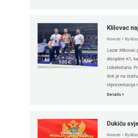
Klilovac na
Novosti
By
kbs
Lazar Klikovac 
discipline K1, 
Uzbekistana. Pre
dok je na star
reprezentacija n
Details
Dukiću svje
Novosti
By
kbs