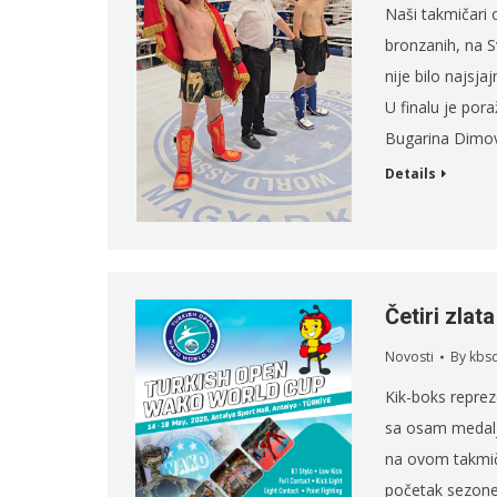
Naši takmičari o
bronzanih, na S
nije bilo najsja
U finalu je pora
Bugarina Dimo
Details
Četiri zlat
Novosti
By
kbs
Kik-boks reprez
sa osam medalja
na ovom takmič
početak sezone,