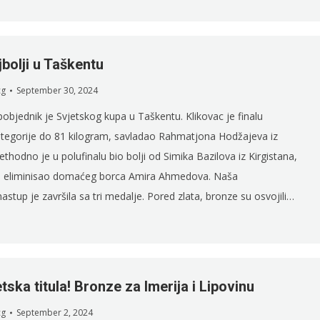
jbolji u Taškentu
cg
September 30, 2024
pobjednik je Svjetskog kupa u Taškentu. Klikovac je finalu
kategorije do 81 kilogram, savladao Rahmatjona Hodžajeva iz
thodno je u polufinalu bio bolji od Simika Bazilova iz Kirgistana,
tu eliminisao domaćeg borca Amira Ahmedova. Naša
astup je završila sa tri medalje. Pored zlata, bronze su osvojili…
tska titula! Bronze za Imerija i Lipovinu
cg
September 2, 2024