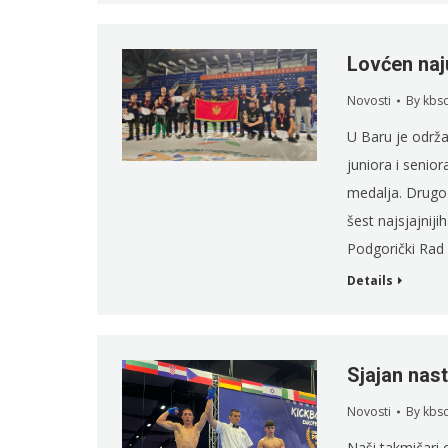
Lovćen naj
Novosti
By
kbs
U Baru je održa
juniora i senior
medalja. Drugo
šest najsjajniji
Podgorički Rad 
Details
Sjajan nast
Novosti
By
kbs
Naši takmičari 