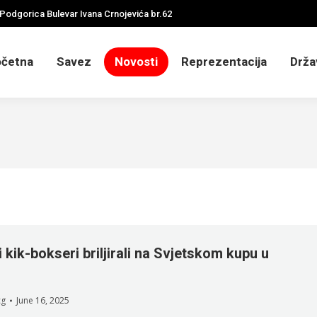
Podgorica Bulevar Ivana Crnojevića br.62
četna
Savez
Novosti
Reprezentacija
Drža
kik-bokseri briljirali na Svjetskom kupu u
i
cg
June 16, 2025