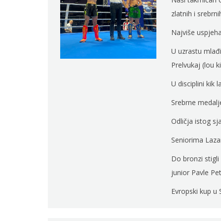
zlatnih i srebrn
Najviše uspjeha 
U uzrastu mlađih
Prelvukaj (lou k
U disciplini kik
Srebrne medalje 
Odličja istog sj
Seniorima Lazaru
Do bronzi stigli
junior Pavle Petr
Evropski kup u 