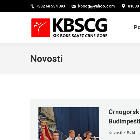
+382 68 534 093
kbscg@yahoo.com
81000 
Po
Novosti
Crnogorski 
Budimpešt
Novosti
By
kbs