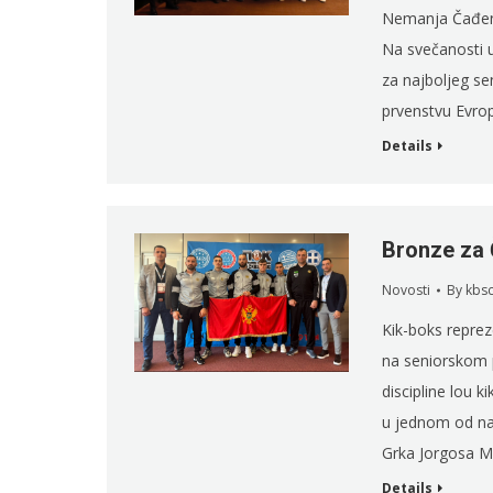
Nemanja Čađenov
Na svečanosti 
za najboljeg se
prvenstvu Evrop
Details
Bronze za 
Novosti
By
kbs
Kik-boks reprez
na seniorskom p
discipline lou k
u jednom od na
Grka Jorgosa M
Details