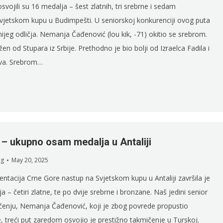
svojili su 16 medalja – šest zlatnih, tri srebrne i sedam
vjetskom kupu u Budimpešti. U seniorskoj konkurenciji ovog puta
jnijeg odličja. Nemanja Čađenović (lou kik, -71) okitio se srebrom.
žen od Stupara iz Srbije. Prethodno je bio bolji od Izraelca Fadila i
va. Srebrom…
a – ukupno osam medalja u Antaliji
cg
May 20, 2025
entacija Crne Gore nastup na Svjetskom kupu u Antaliji završila je
 – četiri zlatne, te po dvije srebrne i bronzane. Naš jedini senior
enju, Nemanja Čađenović, koji je zbog povrede propustio
 treći put zaredom osvojio je prestižno takmičenje u Turskoj.