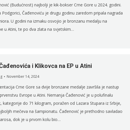
ić (Budućnost) najbolji je kik-bokser Crne Gore u 2024. godini.
u Podgorici, Čađenoviću je drugu godinu zaredom pripala nagrada
niora. U godini na izmaku osvojio je bronzanu medalju na
e u Atini, te po dva zlata na svjetskim…
Čađenovića i Klikovca na EP u Atini
cg
November 14, 2024
entacija Crne Gore sa dvije bronzane medalje završila je nastup
rvenstvu Evrope u Atini. Nemanja Čađenović je u polufinalu
ik, kategorije do 71 kilogram, poražen od Lazara Stupara iz Srbije,
jboljih mečeva na šampionatu. Čađenović je prethodno savladao
arosa, dok je u prvom kolu bio…