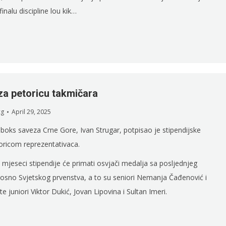
inalu discipline lou kik…
 za petoricu takmičara
cg
April 29, 2025
 boks saveza Crne Gore, Ivan Strugar, potpisao je stipendijske
oricom reprezentativaca.
 mjeseci stipendije će primati osvjači medalja sa posljednjeg
osno Svjetskog prvenstva, a to su seniori Nemanja Čađenović i
te juniori Viktor Dukić, Jovan Lipovina i Sultan Imeri.