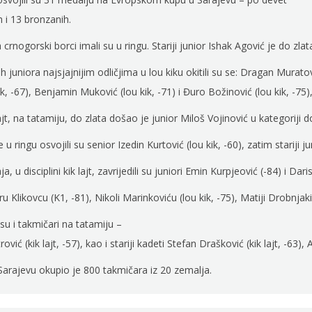
ih i 13 bronzanih.
crnogorski borci imali su u ringu. Stariji junior Ishak Agović je do zlat
 juniora najsjajnijim odličjima u lou kiku okitili su se: Dragan Muratovi
ik, -67), Benjamin Muković (lou kik, -71) i Đuro Božinović (lou kik, -75),
 lajt, na tatamiju, do zlata došao je junior Miloš Vojinović u kategoriji 
u ringu osvojili su senior Izedin Kurtović (lou kik, -60), zatim stariji j
aja, u disciplini kik lajt, zavrijedili su juniori Emin Kurpjeović (-84) i 
 Klikovcu (K1, -81), Nikoli Marinkoviću (lou kik, -75), Matiji Drobnjaki (
 su i takmičari na tatamiju –
ović (kik lajt, -57), kao i stariji kadeti Stefan Drašković (kik lajt, -63),
Sarajevu okupio je 800 takmičara iz 20 zemalja.