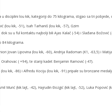
a u disciplini lou kik, kategoriji do 75 kilograma, stigao sa tri pobjed
ć (lou kik, -51), Isah Tarhaniš (lou kik, -57), Gzim
 dok su u ful kontaktu najbolji bili Ajas Kalač (-54) i Slađana Božović (
do 84 kilograma.
uniori Jovan Lipovina (lou kik, -60), Andrija Radoman (K1, -63,5) i Matija
Daris Orahovac ( +94), te stariji kadet Benjamin Ramović (-47).
lou kik, -86) i Alfredu Kociju (lou kik, -91) pripale su bronzane medalje
 Amil Murić (kik lajt, -42), Hajrudin Đozgić (kik lajt, -52), Luka Popović (