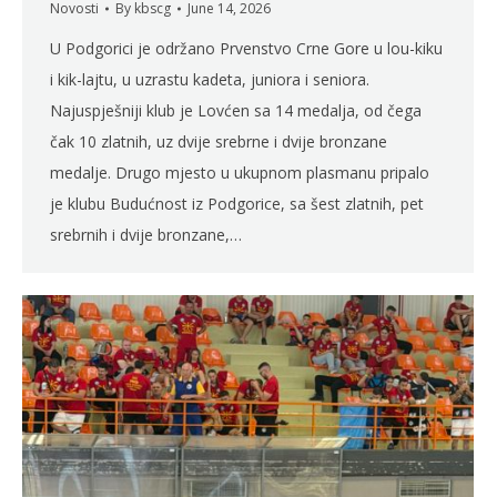
Novosti
By
kbscg
June 14, 2026
U Podgorici je održano Prvenstvo Crne Gore u lou-kiku
i kik-lajtu, u uzrastu kadeta, juniora i seniora.
Najuspješniji klub je Lovćen sa 14 medalja, od čega
čak 10 zlatnih, uz dvije srebrne i dvije bronzane
medalje. Drugo mjesto u ukupnom plasmanu pripalo
je klubu Budućnost iz Podgorice, sa šest zlatnih, pet
srebrnih i dvije bronzane,…