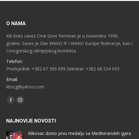
O NAMA
Kik boks savez Crne Gore formiran je u novembru 1996.
godine. Savez je član WAKO IF i WAKO Europe federacije, kao i
Crnogorskog olimpijskog komiteta.
Telefon:
Predsjednik: +382 67 399 699 Sekretar: +382 68 534 093
Email:
kbscg@yahoo.com
Find us on:
Facebook
Instagram
NAJNOVIJE NOVOSTI
Klikovac donio prvu medalju sa Mediteranskih igara