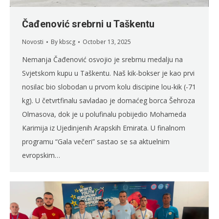
Čađenović srebrni u Taškentu
Novosti
By
kbscg
October 13, 2025
Nemanja Čađenović osvojio je srebrnu medalju na
Svjetskom kupu u Taškentu. Naš kik-bokser je kao prvi
nosilac bio slobodan u prvom kolu discipine lou-kik (-71
kg). U četvrtfinalu savladao je domaćeg borca Šehroza
Olmasova, dok je u polufinalu pobijedio Mohameda
Karimija iz Ujedinjenih Arapskih Emirata. U finalnom
programu “Gala večeri” sastao se sa aktuelnim
evropskim…