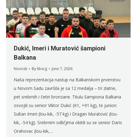
Dukić, Imeri i Muratović šampioni
Balkana
Novosti
By
kbscg
June 7, 2026
Naša reprezentacija nastup na Balkanskom prvenstvu
u Novom Sadu završila je sa 12 medalja – tri zlatne,
pet srebrnih i četiri bronzane. Titulu šampiona Balkana
osvojili su senior Viktor Dukić (K1, +91 kg), te juniori
Sultan Imeri (lou-kik, -57 kg) i Dragan Muratović (lou-
kik, -54 kg). Srebrnim odličjima okitili su se senior Daris
Orahovac (lou-kik,…