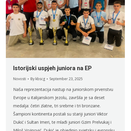
Istorijski uspjeh juniora na EP
Novosti
By
kbscg
September 23, 2025
Naša reprezentacija nastup na juniorskom prvenstvu
Evrope u italijanskom Jezolu, završila je sa deset
medalja: četiri zlatne, tri srebrne i tri bronzane.
Šampioni kontinenta postali su stariji juniori Viktor
Dukić i Sultan Imeri, te mlađi juniori Gzim Prelvukaj i
Miloš Vojinović. Dukić je objedinio svjetsku i evropsku