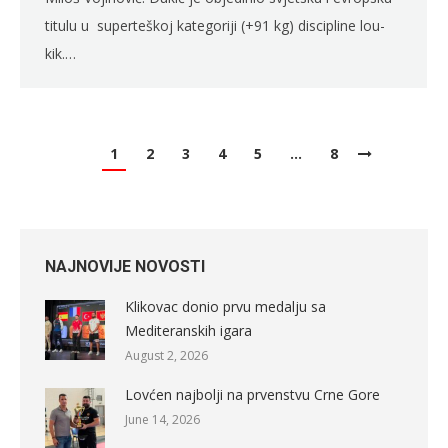
titulu u superteškoj kategoriji (+91 kg) discipline lou-
kik.…
1
2
3
4
5
…
8
NAJNOVIJE NOVOSTI
Klikovac donio prvu medalju sa
Mediteranskih igara
August 2, 2026
Lovćen najbolji na prvenstvu Crne Gore
June 14, 2026