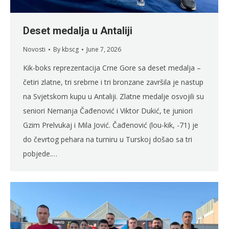
Deset medalja u Antaliji
Novosti
By
kbscg
June 7, 2026
Kik-boks reprezentacija Crne Gore sa deset medalja –
četiri zlatne, tri srebrne i tri bronzane završila je nastup
na Svjetskom kupu u Antaliji. Zlatne medalje osvojili su
seniori Nemanja Čađenović i Viktor Dukić, te juniori
Gzim Prelvukaj i Mila Jović. Čađenović (lou-kik, -71) je
do čevrtog pehara na turniru u Turskoj došao sa tri
pobjede.…