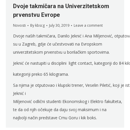
Dvoje takmičara na Univerzitetskom
prvenstvu Evrope
Novosti
By
kbscg
July 30, 2019
Leave a comment
Dvoje naših takmičara, Danilo Jeknić i Ana Miljenović, otputova
su u Zagreb, gdje će učestvovati na Evropskom
univerzitetskom prvenstvu u borilačkim sportovima.
Jeknić će nastupiti u disciplini light contact, kategoriji do 84 ki
kategoriji preko 65 kilograma.
Sa njima je otputovao i klupski trener, Veselin Piletić, koji je i
Jeknić i
Miljenović odlični studenti Ekonomskog i Elektro fakulteta,
te da od njih očekuje da daju svoj maksimum i na
najbolji način predstave Crnu Goru i kik boks.