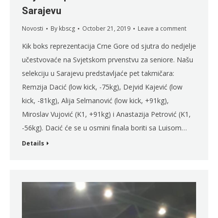
Sarajevu
Novosti
By
kbscg
October 21, 2019
Leave a comment
Kik boks reprezentacija Crne Gore od sjutra do nedjelje
učestvovaće na Svjetskom prvenstvu za seniore. Našu
selekciju u Sarajevu predstavljaće pet takmičara:
Remzija Dacić (low kick, -75kg), Dejvid Kajević (low
kick, -81kg), Alija Selmanović (low kick, +91kg),
Miroslav Vujović (K1, +91kg) i Anastazija Petrović (K1,
-56kg). Dacić će se u osmini finala boriti sa Luisom…
Details