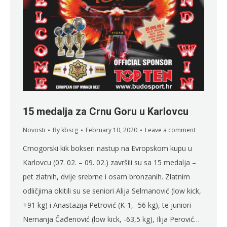
15 medalja za Crnu Goru u Karlovcu
Novosti
By
kbscg
February 10, 2020
Leave a comment
Crnogorski kik bokseri nastup na Evropskom kupu u
Karlovcu (07. 02. – 09. 02.) završili su sa 15 medalja –
pet zlatnih, dvije srebrne i osam bronzanih. Zlatnim
odličjima okitili su se seniori Alija Selmanović (low kick,
+91 kg) i Anastazija Petrović (K-1, -56 kg), te juniori
Nemanja Čađenović (low kick, -63,5 kg), Ilija Perović…