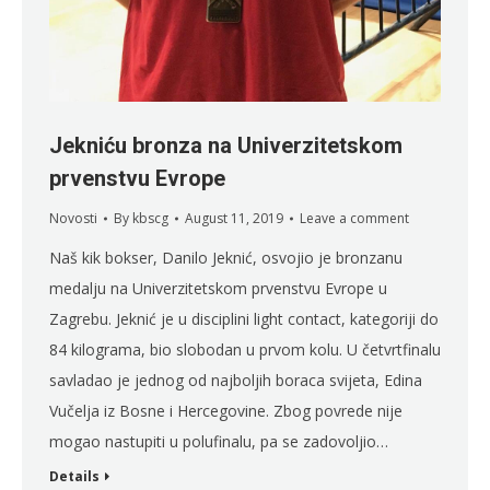
Jekniću bronza na Univerzitetskom
prvenstvu Evrope
Novosti
By
kbscg
August 11, 2019
Leave a comment
Naš kik bokser, Danilo Jeknić, osvojio je bronzanu
medalju na Univerzitetskom prvenstvu Evrope u
Zagrebu. Jeknić je u disciplini light contact, kategoriji do
84 kilograma, bio slobodan u prvom kolu. U četvrtfinalu
savladao je jednog od najboljih boraca svijeta, Edina
Vučelja iz Bosne i Hercegovine. Zbog povrede nije
mogao nastupiti u polufinalu, pa se zadovoljio…
Details