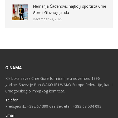
Nemanja Čađenović najbolji sportista Crne
Gore i Glavnog grada
December 24, 2025
O NAMA
Kik boks savez Crne Gore formiran je u novembru 1996.
godine. Savez je član WAKO IF i WAKO Europe federacije, kao i
Crnogorskog olimpijskog komiteta.
Telefon:
Predsjednik: +382 67 399 699 Sekretar: +382 68 534 093
Email: