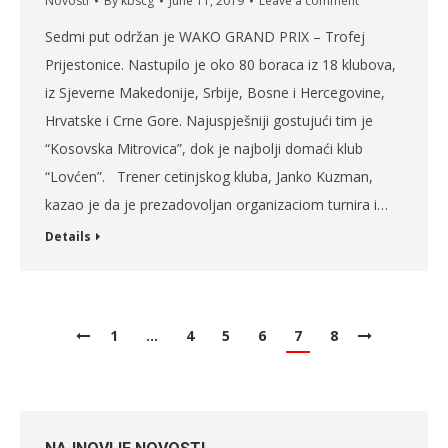
Novosti
By
kbscg
June 11, 2019
Leave a comment
Sedmi put održan je WAKO GRAND PRIX – Trofej
Prijestonice. Nastupilo je oko 80 boraca iz 18 klubova,
iz Sjeverne Makedonije, Srbije, Bosne i Hercegovine,
Hrvatske i Crne Gore. Najuspješniji gostujući tim je
“Kosovska Mitrovica”, dok je najbolji domaći klub
“Lovćen”. Trener cetinjskog kluba, Janko Kuzman,
kazao je da je prezadovoljan organizaciom turnira i…
Details
1
…
4
5
6
7
8