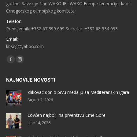
godine. Savez je član WAKO IF i WAKO Europe federacije, kao i
Crnogorskog olimpijskog komiteta.
Telefon:
Predsjednik: +382 67 399 699 Sekretar: +382 68 534 093
Email:
kbscg@yahoo.com
Find us on:
Facebook
Instagram
NAJNOVIJE NOVOSTI
Klikovac donio prvu medalju sa Mediteranskih igara
August 2, 2026
Lovćen najbolji na prvenstvu Crne Gore
June 14, 2026