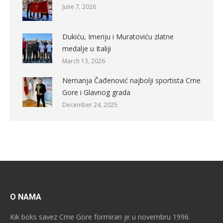
June 7, 2026
Dukiću, Imeriju i Muratoviću zlatne
medalje u Italiji
March 13, 2026
Nemanja Čađenović najbolji sportista Crne
Gore i Glavnog grada
December 24, 2025
O NAMA
Kik boks savez Crne Gore formiran je u novembru 1996.