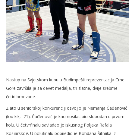
Nastup na Svjetskom kupu u Budimpešti reprezentacija Crne
Gore završila je sa devet medalja, tri zlatne, dvije srebrne i
četiri bronzane.
Zlato u seniorskoj konkurenciji osvojio je Nemanja Čađenović
(lou kik, -71). Čađenović je kao nosilac bio slobodan u prvom
kolu. U četvrfinalu savladao je iskusnog Poljaka Rafala
Kosjarskog. U polufinalu pobijedio je Bohdana Šitnjika iz