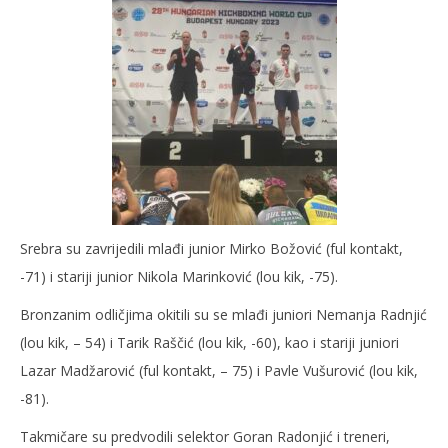
Srebra su zavrijedili mlađi junior Mirko Božović (ful kontakt,
-71) i stariji junior Nikola Marinković (lou kik, -75).
Bronzanim odličjima okitili su se mlađi juniori Nemanja Radnjić
(lou kik, – 54) i Tarik Raščić (lou kik, -60), kao i stariji juniori
Lazar Madžarović (ful kontakt, – 75) i Pavle Vušurović (lou kik,
-81).
Takmičare su predvodili selektor Goran Radonjić i treneri,