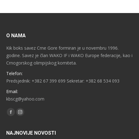
O NAMA
Kik boks savez Crne Gore formiran je u novembru 1996.
godine. Savez je član WAKO IF i WAKO Europe federacije, kao i
Crnogorskog olimpijskog komiteta.
Telefon:
Predsjednik: +382 67 399 699 Sekretar: +382 68 534 093
Email:
kbscg@yahoo.com
Find us on:
Facebook
Instagram
NAJNOVIJE NOVOSTI